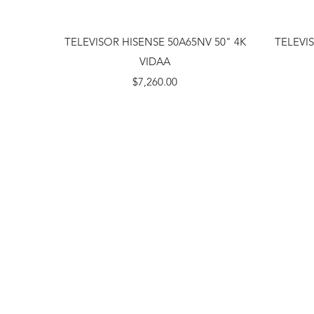
Vista rápida
TELEVISOR HISENSE 50A65NV 50" 4K
TELEVI
VIDAA
Precio
$7,260.00