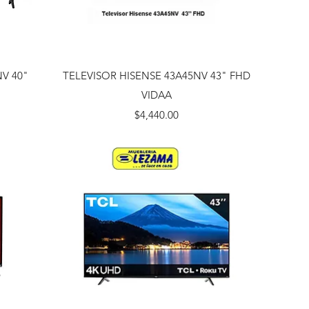
Vista rápida
NV 40"
TELEVISOR HISENSE 43A45NV 43" FHD
VIDAA
Precio
$4,440.00