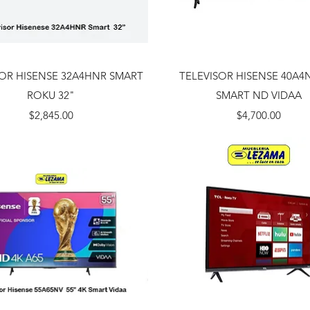
Vista rápida
Vista rápida
SOR HISENSE 32A4HNR SMART
TELEVISOR HISENSE 40A4
ROKU 32"
SMART ND VIDAA
Precio
Precio
$2,845.00
$4,700.00