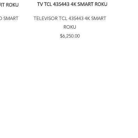
Vista rápida
HD SMART
TELEVISOR TCL 43S443 4K SMART
ROKU
Precio
$6,250.00