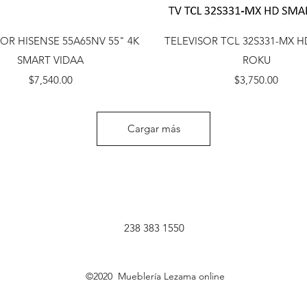
Vista rápida
Vista rápida
SOR HISENSE 55A65NV 55" 4K
TELEVISOR TCL 32S331-MX 
SMART VIDAA
ROKU
Precio
Precio
$7,540.00
$3,750.00
Cargar más
238 383 1550
©2020 Mueblería Lezama online