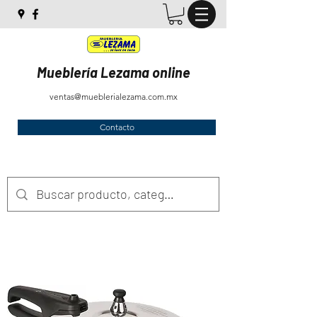
Mueblería Lezama online
ventas@mueblerialezama.com.mx
Contacto