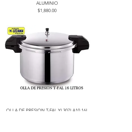
ALUMINIO
Precio
$1,880.00
OLLA DE PRESION T-FAL YL307LA10 16L
ALUMINIO
Precio
$2,495.00