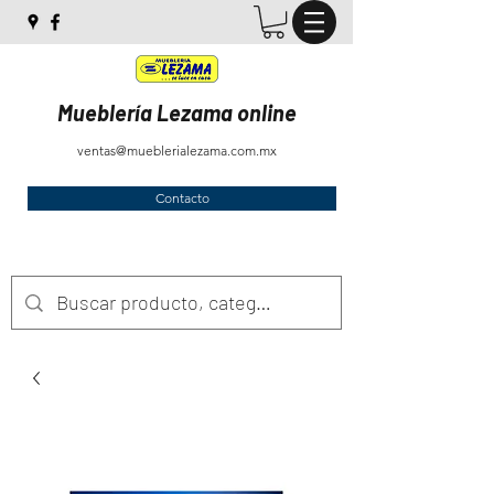
Mueblería Lezama online
ventas@mueblerialezama.com.mx
Contacto