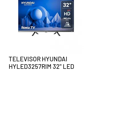
TELEVISOR HYUNDAI
HYLED3257RIM 32" LED
SMART HD ROKU
Precio
$2,665.00
Agotado