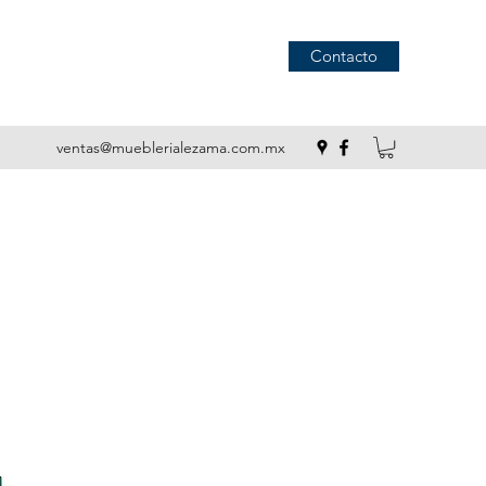
Contacto
ventas@mueblerialezama.com.mx