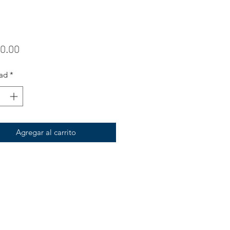
Precio
0.00
ad
*
Agregar al carrito