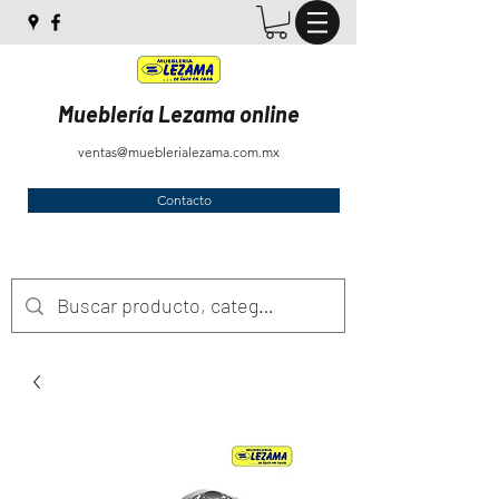
Mueblería Lezama online
ventas@mueblerialezama.com.mx
Contacto