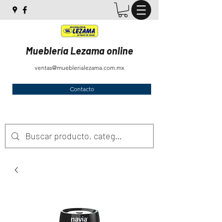
Mueblería Lezama online
ventas@mueblerialezama.com.mx
Contacto