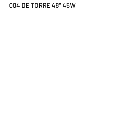
004 DE TORRE 48" 45W
BLANCO
Precio
$1,565.00
Cantidad
*
Agregar al carrito
"Ventilador de torre de 48"
Control Remoto
Ángulo de Oscilación de 60 grados
3 velocidades
3 modos de ventilación
Pantalla LED