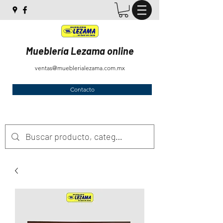
Mueblería Lezama online
ventas@mueblerialezama.com.mx
Contacto