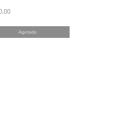
Precio
0.00
Agotado