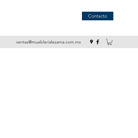
Contacto
ventas@mueblerialezama.com.mx