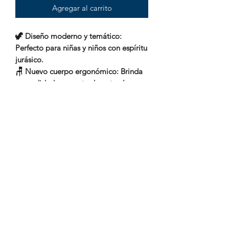
Agregar al carrito
🦖 Diseño moderno y temático:
Perfecto para niñas y niños con espíritu
jurásico.
🪑 Nuevo cuerpo ergonómico: Brinda
comodidad y soporte durante el
paseo.
🔊 Módulo de sonido en la cabeza del
dinosaurio: ¡Agrega emoción a cada
recorrido!
🧺 Compartimento debajo del asiento:
Espacio práctico para llevar sus
juguetes favoritos.
🛞 Ruedas anchas: Mayor estabilidad y
seguridad en cada trayecto.
👶 Edad recomendada: De 2 a 6 años.
⚖️ Soporta hasta 25 kg.