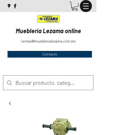
Mueblería Lezama online
ventas@mueblerialezama.com.mx
Contacto