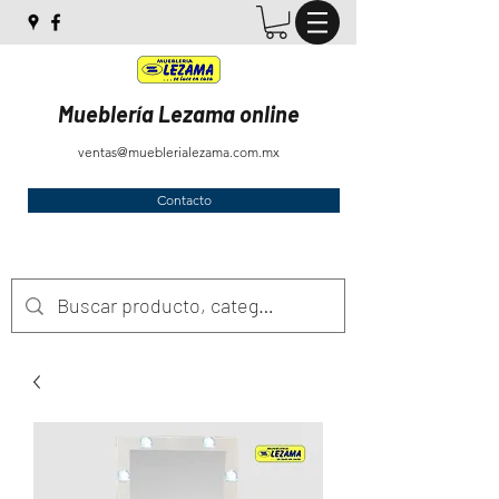
Mueblería Lezama online
ventas@mueblerialezama.com.mx
Contacto