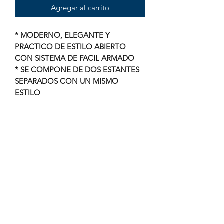
Agregar al carrito
* MODERNO, ELEGANTE Y
PRACTICO DE ESTILO ABIERTO
CON SISTEMA DE FACIL ARMADO
* SE COMPONE DE DOS ESTANTES
SEPARADOS CON UN MISMO
ESTILO
* EL PRIMER ESTANTE CON CUATRO
ENTREPAÑOS ABIERTOS,UN
ENTREPAÑO CON PUERTA
ABATIBLE PARA ALMACENAR
DOCUMENTOS
* EL SEGUNDO ESTANTE CUENTA
CON DOS CAJONES CORREDIZOS
DE GRAN TAMAÑO ASÍ TAMBIEN DE
CUATRO ENTREPAÑOS ABIERTOS
* MEDIDAS DE CADA ESTANTE:
ALTO 185CM ANCHO 75CM FONDO