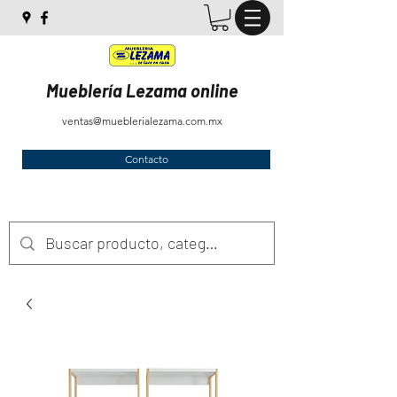
Mueblería Lezama online
ventas@mueblerialezama.com.mx
Contacto