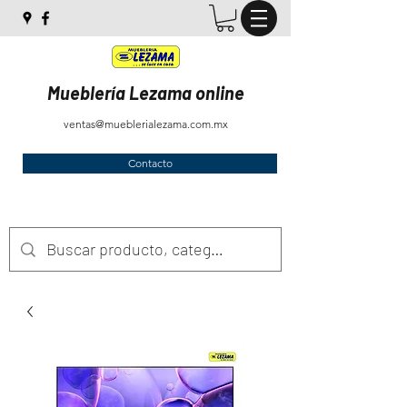
Mueblería Lezama online
ventas@mueblerialezama.com.mx
Contacto