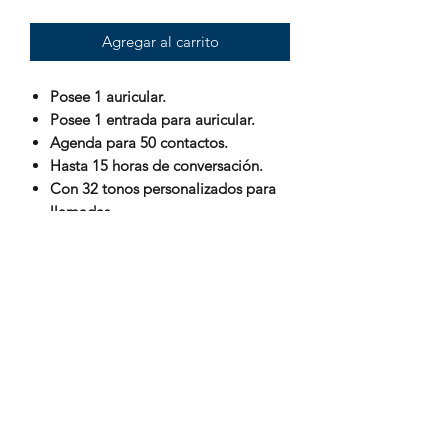
Agregar al carrito
Posee 1 auricular.
Posee 1 entrada para auricular.
Agenda para 50 contactos.
Hasta 15 horas de conversación.
Con 32 tonos personalizados para
llamadas.
Pantalla lcd.
Es Dual SIM.
Ideal para instalarlo en la pared.
Con identificación de llamadas.
Con Modo Eco, lo que reduce las
radiaciones emitidas.
Posibilidad de desactivar los tonos
de llamada.
Incluye reloj indicador de fecha y
hora.