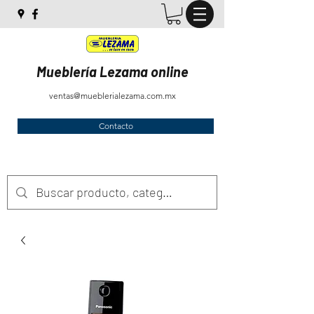
Mueblería Lezama online
ventas@mueblerialezama.com.mx
Contacto