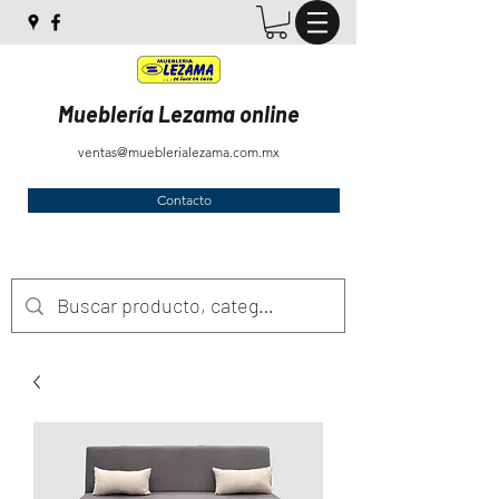
Mueblería Lezama online
ventas@mueblerialezama.com.mx
Contacto