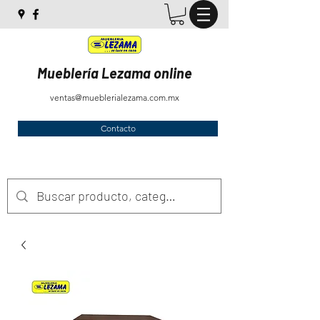
Mueblería Lezama online
ventas@mueblerialezama.com.mx
Contacto