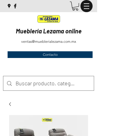
Mueblería Lezama online
ventas@mueblerialezama.com.mx
Contacto