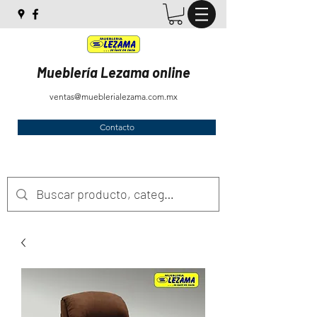
Mueblería Lezama online
ventas@mueblerialezama.com.mx
Contacto