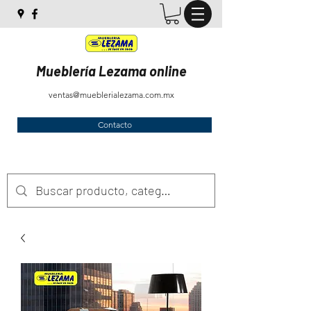
Mueblería Lezama online
ventas@mueblerialezama.com.mx
Contacto