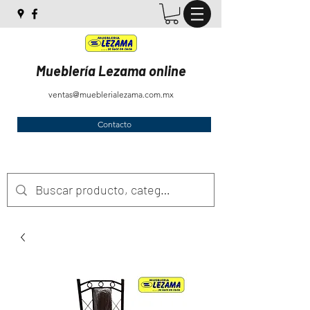
Mueblería Lezama online
ventas@mueblerialezama.com.mx
Contacto