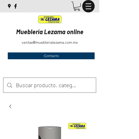
Mueblería Lezama online
ventas@mueblerialezama.com.mx
Contacto