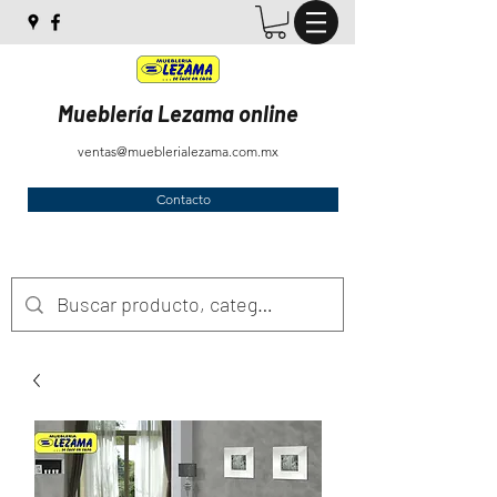
Mueblería Lezama online
ventas@mueblerialezama.com.mx
Contacto