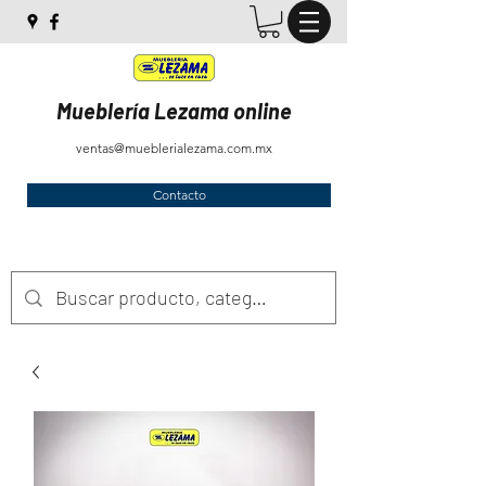
Mueblería Lezama online
ventas@mueblerialezama.com.mx
Contacto