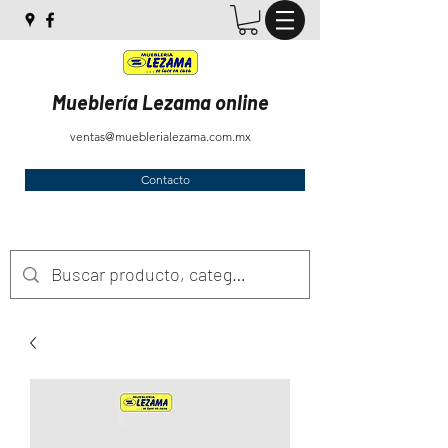
Mueblería Lezama online
ventas@mueblerialezama.com.mx
Contacto