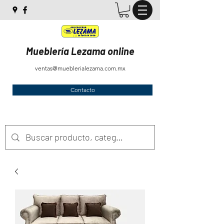
Mueblería Lezama online
ventas@mueblerialezama.com.mx
Contacto