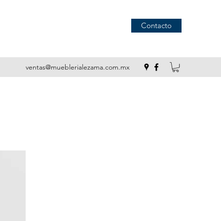
Contacto
ventas@mueblerialezama.com.mx