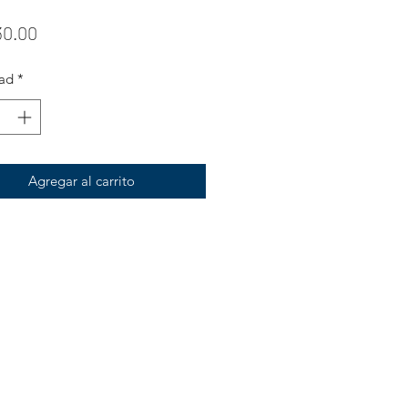
Precio
30.00
ad
*
Agregar al carrito