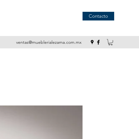
Contacto
ventas@mueblerialezama.com.mx