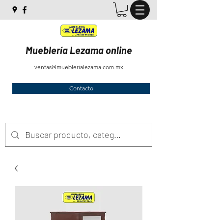
Mueblería Lezama online
ventas@mueblerialezama.com.mx
Contacto