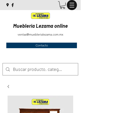
Mueblería Lezama online
ventas@mueblerialezama.com.mx
Contacto