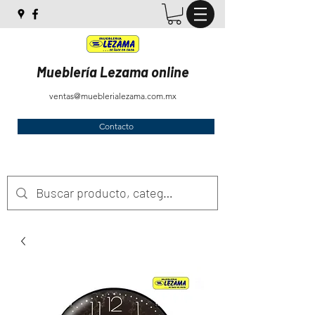
Mueblería Lezama online
ventas@mueblerialezama.com.mx
Contacto