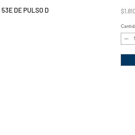
0 53E DE PULSO D
$1,81
Cantid