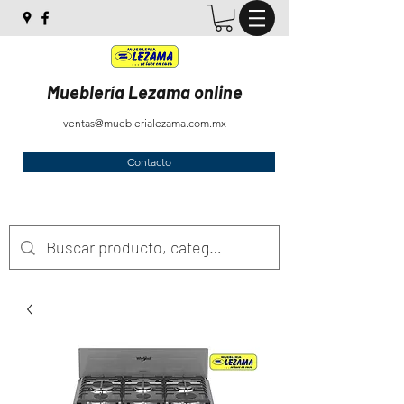
Mueblería Lezama online
ventas@mueblerialezama.com.mx
Contacto