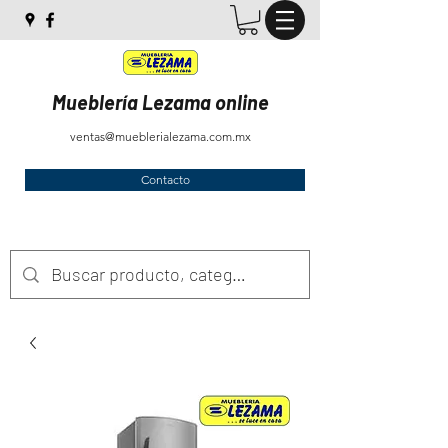
Mueblería Lezama online
ventas@mueblerialezama.com.mx
Contacto