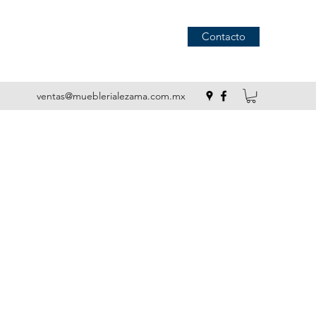
Contacto
ventas@mueblerialezama.com.mx