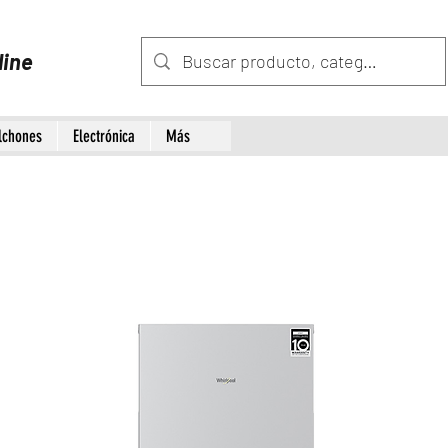
line
lchones
Electrónica
Más