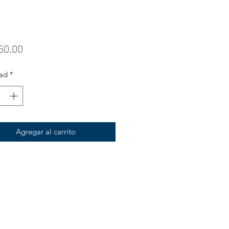
Precio
50.00
ad
*
Agregar al carrito