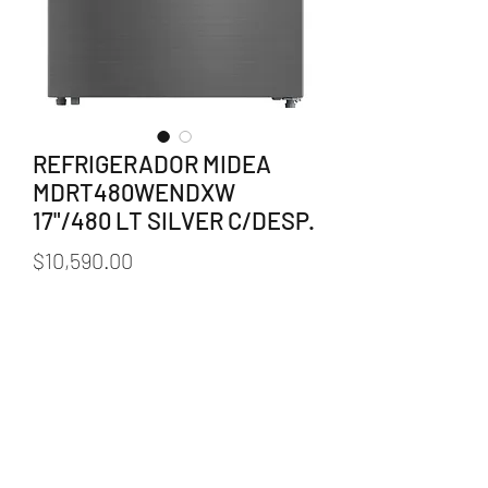
REFRIGERADOR MIDEA
MDRT480WENDXW
17"/480 LT SILVER C/DESP.
Precio
$10,590.00
Agotado
5 sensores multi-sensibles que
regulan la temperatura interna
acorde a las condiciones exteriores
y de uso para conservar mejor los
alimentos