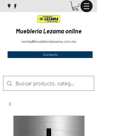
Mueblería Lezama online
ventas@mueblerialezama.com.mx
Contacto