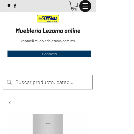
Mueblería Lezama online
ventas@mueblerialezama.com.mx
Contacto