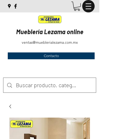
Mueblería Lezama online
ventas@mueblerialezama.com.mx
Contacto