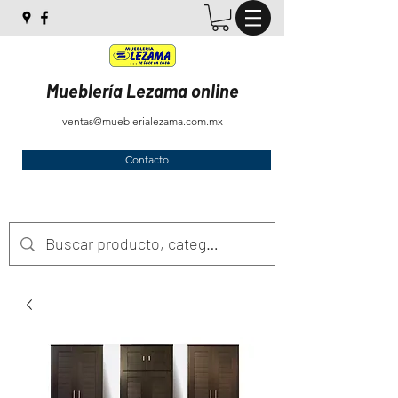
Mueblería Lezama online
ventas@mueblerialezama.com.mx
Contacto