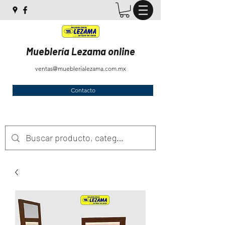
Mueblería Lezama online
ventas@mueblerialezama.com.mx
Contacto