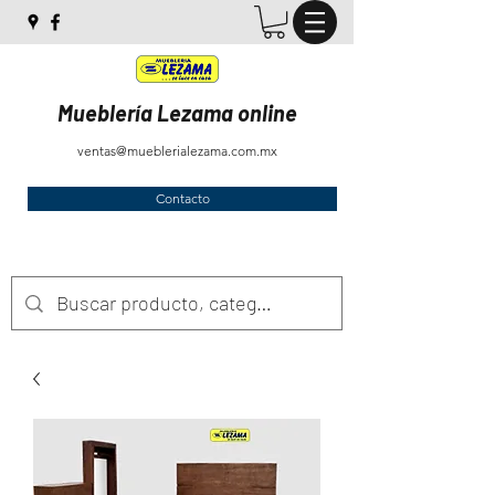
Mueblería Lezama online
ventas@mueblerialezama.com.mx
Contacto