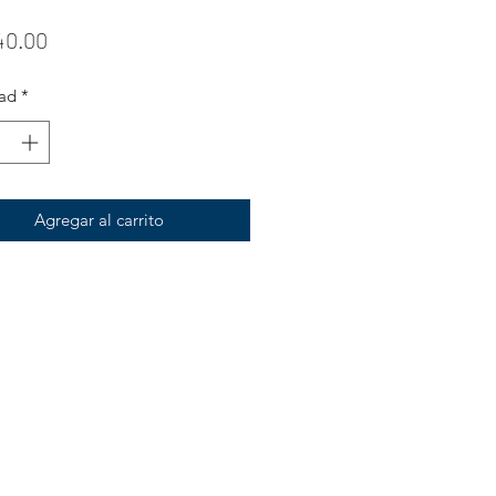
Precio
40.00
ad
*
Agregar al carrito