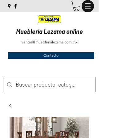
Mueblería Lezama online
ventas@mueblerialezama.com.mx
Contacto