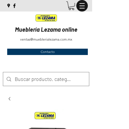
Mueblería Lezama online
ventas@mueblerialezama.com.mx
Contacto