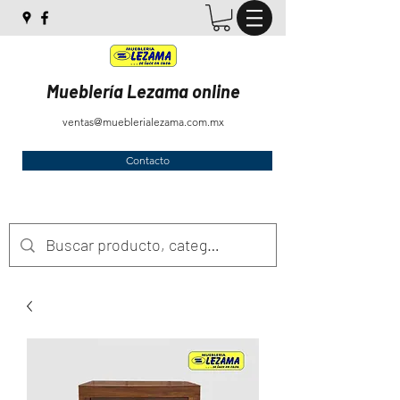
Mueblería Lezama online
ventas@mueblerialezama.com.mx
Contacto