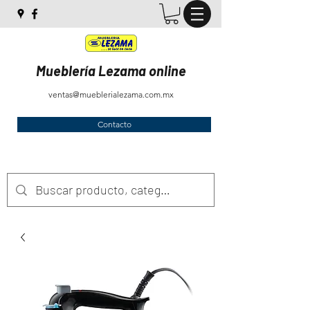
Mueblería Lezama online
ventas@mueblerialezama.com.mx
Contacto