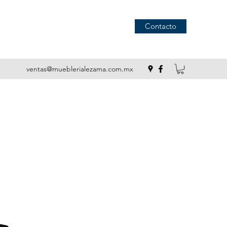
Contacto
ventas@mueblerialezama.com.mx