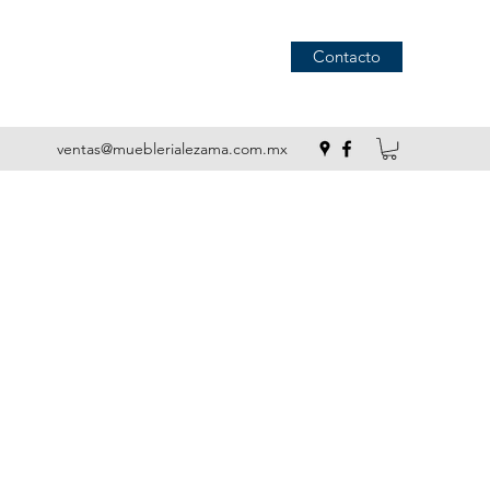
Contacto
ventas@mueblerialezama.com.mx