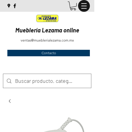
Mueblería Lezama online
ventas@mueblerialezama.com.mx
Contacto