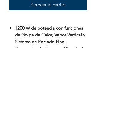
Agregar al carrito
1200 W de potencia con funciones
de Golpe de Calor, Vapor Vertical y
Sistema de Rociado Fino.
Gran potencia de vapor 60 gr / min
Diseño inteligente de la suela, que
amortigua las variaciones de
temperatura durante todo el
tiempo de planchado.
Integrada con Sistema anti-goteo,
"Anti-Calc" y Auto-limpieza para
mayor conveniencia.
Cable con sistema de rotación de
360° evita no solo enredos sino
daños al cable por uso logrando
una mayor durabilidad.