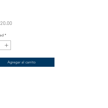
Precio
620.00
ad
*
Agregar al carrito