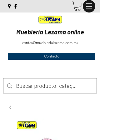
Mueblería Lezama online
ventas@mueblerialezama.com.mx
Contacto