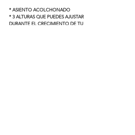
* ASIENTO ACOLCHONADO
* 3 ALTURAS QUE PUEDES AJUSTAR
DURANTE EL CRECIMIENTO DE TU
BEBE
* TABLERO INTERACTIVO CON
MODULO ELECTRONICO
* COMPARTIMIENTO PARA EL VASO
ENTRENADOR
* RUEDAS GIRATORIAS
* EDAD RECOMENDADA DE 6 A 18
MESES
* PESO MAXIMO SOPORTADO 18
KG.
238 383 1550