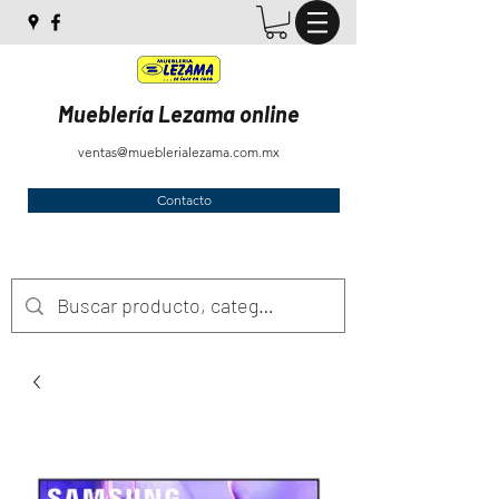
Mueblería Lezama online
ventas@mueblerialezama.com.mx
Contacto